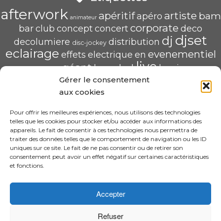
afterwork
apéritif
artiste
bam
apéro
animateur
corporate
bar
club
concept
concert
deco
djset
dj
decolumiere
distribution
disc-jockey
eclairage
evenementiel
effets
electrique
en
live
géant
led
groupe
haug
lumiere
mix
mariage
Gérer le consentement
mise
POP U L'AIR
radio
pau
qualité
soirée
scène
aux cookies
saschahaug
sascha
scenique
sonorisation
écran
video
structure
spécialiste
Pour offrir les meilleures expériences, nous utilisons des technologies
telles que les cookies pour stocker et/ou accéder aux informations des
HAUG Sascha Animation
appareils. Le fait de consentir à ces technologies nous permettra de
traiter des données telles que le comportement de navigation ou les ID
11 Rue ADA BYRON 64000 PAU
uniques sur ce site. Le fait de ne pas consentir ou de retirer son
06.31.30.63.58 – sascha.animation@gmail.com
consentement peut avoir un effet négatif sur certaines caractéristiques
N° SIRET : 520 240 425 00022
et fonctions.
CGV
Accepter
Refuser
·
© 2026 Design By Sascha HAUG Animation