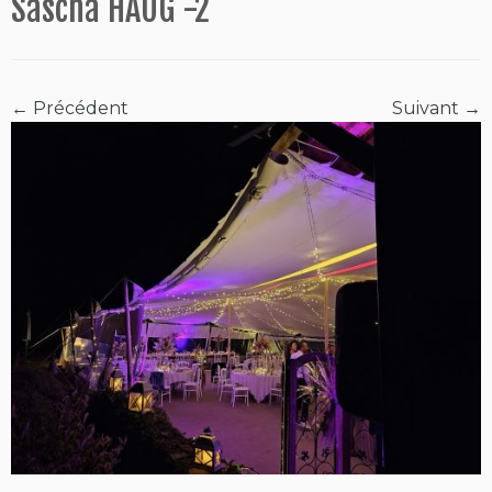
Sascha HAUG -2
← Précédent
Suivant →