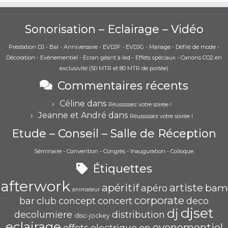
Sonorisation – Eclairage – Vidéo
Prestation DJ - Bal - Anniversaire - EVDJF - EVDJG - Mariage - Défilé de mode -
Décoration - Evènementiel - Ecran géant à led - Effets spéciaux - Canons CO2 en
exclusivité (50 MTR et 80 MTR de portée)
Commentaires récents
Céline
dans
Réussissez votre soirée !
Jeanne et André
dans
Réussissez votre soirée !
Etude – Conseil – Salle de Réception
Séminaire - Convention - Congrès - Inauguration - Colloque.
Étiquettes
afterwork
apéritif
artiste
bam
apéro
animateur
corporate
bar
club
concept
concert
deco
djset
dj
decolumiere
distribution
disc-jockey
eclairage
evenementiel