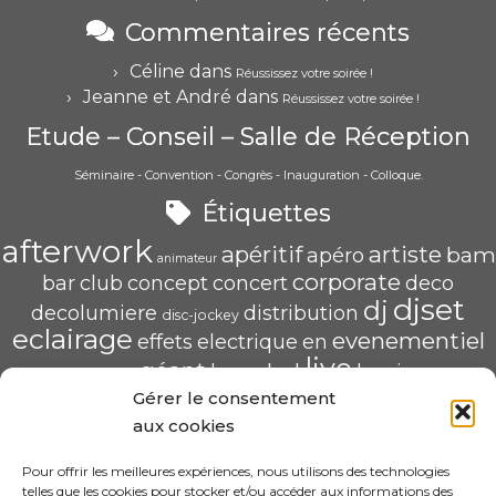
Commentaires récents
Céline
dans
Réussissez votre soirée !
Jeanne et André
dans
Réussissez votre soirée !
Etude – Conseil – Salle de Réception
Séminaire - Convention - Congrès - Inauguration - Colloque.
Étiquettes
afterwork
apéritif
artiste
bam
apéro
animateur
corporate
bar
club
concept
concert
deco
djset
dj
decolumiere
distribution
disc-jockey
eclairage
evenementiel
effets
electrique
en
live
géant
led
groupe
haug
lumiere
mix
mariage
Gérer le consentement
mise
POP U L'AIR
radio
pau
qualité
soirée
scène
aux cookies
saschahaug
sascha
scenique
sonorisation
écran
video
structure
spécialiste
Pour offrir les meilleures expériences, nous utilisons des technologies
telles que les cookies pour stocker et/ou accéder aux informations des