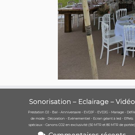
Sonorisation – Eclairage – Vidéo
Prestation DJ - Bal - Anniversaire - EVDJF - EVDJG - Mariage - Défil
de mode - Décoration - Evènementiel - Ecran géant à led - Effets
spéciaux - Canons CO2 en exclusivité (50 MTR et 80 MTR de portée