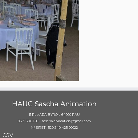
HAUG Sascha Animation
11 Rue ADA BYRON 64000 PAU
06.31.30.63.58 – sascha.animation@gmail.com
N° SIRET : 520 240 425 00022
CGV