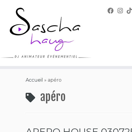
Skip
to
content
Accueil
»
apéro
apéro
APERO HOUSE 030725