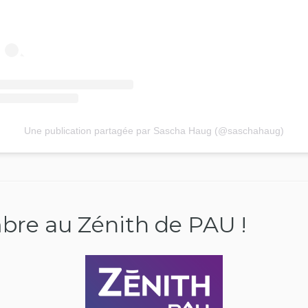
Une publication partagée par Sascha Haug (@saschahaug)
bre au Zénith de PAU !