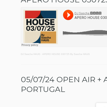
DJ Sascha HAUG
·
APERO HOUSE 030725 By Sascha HAUG
05/07/24 OPEN AIR + 
PORTUGAL