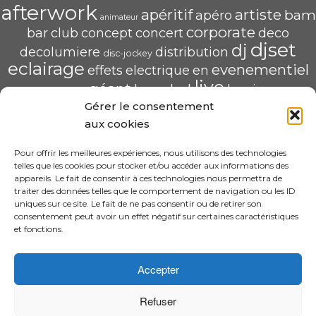
afterwork
apéritif
artiste
bam
apéro
animateur
corporate
bar
club
concept
concert
deco
djset
dj
decolumiere
distribution
disc-jockey
eclairage
evenementiel
effets
electrique
en
live
géant
led
groupe
haug
lumiere
mix
mariage
Gérer le consentement
mise
POP U L'AIR
radio
pau
qualité
soirée
scène
aux cookies
saschahaug
sascha
scenique
sonorisation
écran
video
structure
spécialiste
Pour offrir les meilleures expériences, nous utilisons des technologies
telles que les cookies pour stocker et/ou accéder aux informations des
HAUG Sascha Animation
appareils. Le fait de consentir à ces technologies nous permettra de
traiter des données telles que le comportement de navigation ou les ID
11 Rue ADA BYRON 64000 PAU
uniques sur ce site. Le fait de ne pas consentir ou de retirer son
06.31.30.63.58 – sascha.animation@gmail.com
consentement peut avoir un effet négatif sur certaines caractéristiques
N° SIRET : 520 240 425 00022
et fonctions.
CGV
Accepter
Refuser
·
© 2026 Design By Sascha HAUG Animation