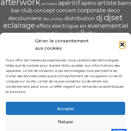
afterwork
apéritif
artiste
bam
apéro
animateur
corporate
bar
club
concept
concert
deco
djset
dj
decolumiere
distribution
disc-jockey
eclairage
evenementiel
effets
electrique
en
live
géant
led
groupe
haug
lumiere
mix
mariage
Gérer le consentement
mise
POP U L'AIR
radio
pau
qualité
soirée
scène
aux cookies
saschahaug
sascha
scenique
sonorisation
écran
video
structure
spécialiste
Pour offrir les meilleures expériences, nous utilisons des technologies
telles que les cookies pour stocker et/ou accéder aux informations des
HAUG Sascha Animation
appareils. Le fait de consentir à ces technologies nous permettra de
traiter des données telles que le comportement de navigation ou les ID
11 Rue ADA BYRON 64000 PAU
uniques sur ce site. Le fait de ne pas consentir ou de retirer son
06.31.30.63.58 – sascha.animation@gmail.com
consentement peut avoir un effet négatif sur certaines caractéristiques
N° SIRET : 520 240 425 00022
et fonctions.
CGV
Accepter
Refuser
·
© 2026 Design By Sascha HAUG Animation
DJ Sascha Haug à PAU 64 | Mariage et évènement de qualité |