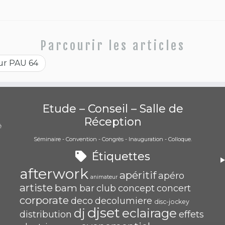
Parcourir les articles
sur PAU 64
Etude – Conseil – Salle de
Réception
é
Séminaire - Convention - Congrès - Inauguration - Colloque.
)
Étiquettes
afterwork
apéritif
apéro
animateur
artiste
bam
bar
club
concept
concert
corporate
deco
decolumiere
disc-jockey
djset
eclairage
dj
distribution
effets