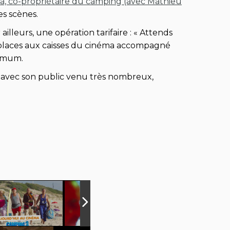
la, co-propriétaire du camping (avec Mathieu
es scènes.
ailleurs, une opération tarifaire : « Attends
es places aux caisses du cinéma accompagné
ximum.
 avec son public venu très nombreux,