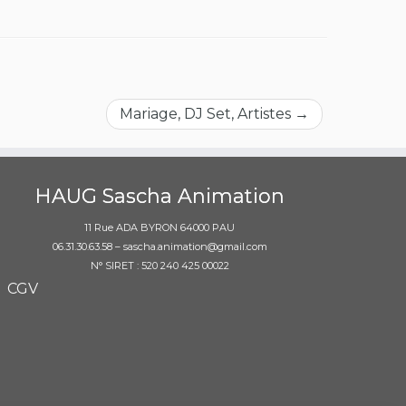
Mariage, DJ Set, Artistes
→
HAUG Sascha Animation
11 Rue ADA BYRON 64000 PAU
06.31.30.63.58 – sascha.animation@gmail.com
N° SIRET : 520 240 425 00022
CGV