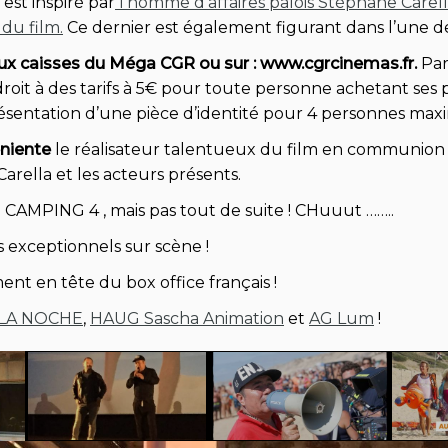
est inspiré par
l’homme d’affaires palois Stéphane Carel
du film.
Ce dernier est également figurant dans l’une d
aux caisses du Méga CGR ou sur : www.cgrcinemas.fr.
Par 
 droit à des tarifs à 5€ pour toute personne achetant s
présentation d’une pièce d’identité pour 4 personnes ma
niente
le réalisateur talentueux du film en communion
rella et les acteurs présents.
 un CAMPING 4 , mais pas tout de suite ! CHuuut ……..
s exceptionnels sur scène !
ment en tête du box office français !
LA NOCHE
,
HAUG Sascha Animation
et
AG Lum
!