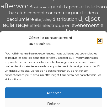
afterwork
apéritif
artiste
bam
apéro
animateur
corporate
bar
club
concept
concert
deco
djset
dj
decolumiere
distribution
disc-jockey
eclairage
evenementiel
effets
electrique
en
live
géant
led
groupe
haug
lumiere
mix
mariage
Gérer le consentement
mise
POP U L'AIR
radio
pau
qualité
soirée
scène
aux cookies
saschahaug
sascha
scenique
sonorisation
écran
video
structure
spécialiste
Pour offrir les meilleures expériences, nous utilisons des technologies
telles que les cookies pour stocker et/ou accéder aux informations des
HAUG Sascha Animation
appareils. Le fait de consentir à ces technologies nous permettra de
traiter des données telles que le comportement de navigation ou les ID
11 Rue ADA BYRON 64000 PAU
uniques sur ce site. Le fait de ne pas consentir ou de retirer son
06.31.30.63.58 – sascha.animation@gmail.com
consentement peut avoir un effet négatif sur certaines caractéristiques
N° SIRET : 520 240 425 00022
et fonctions.
CGV
Accepter
Refuser
·
© 2026 Design By Sascha HAUG Animation