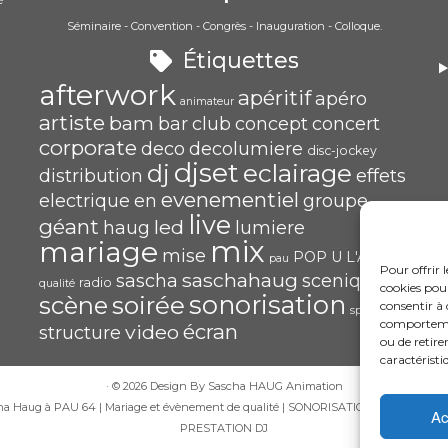
é
Séminaire - Convention - Congrès - Inauguration - Colloque.
)
Étiquettes
afterwork
apéritif
apéro
animateur
artiste
bam
bar
club
concept
concert
corporate
deco
decolumiere
disc-jockey
djset
eclairage
dj
distribution
effets
evenementiel
electrique
en
groupe
live
géant
led
haug
lumiere
mix
mariage
mise
POP U L'AIR
pau
Pour offrir 
saschahaug
sascha
scenique
radio
qualité
cookies pour
sonorisation
soirée
scène
consentir à 
spécialiste
comportement
écran
video
structure
ou de retire
caractéristi
·
© 2026 Design By Sascha HAUG Animation
ha Haug à PAU 64 | Mariage et évènement de qualité | SONORISATION | ECLAIRAGE |
Ac
PRESTATION DJ