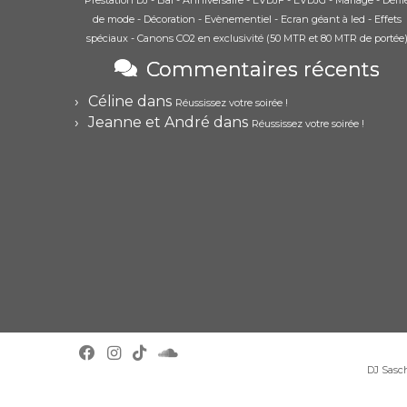
Prestation DJ - Bal - Anniversaire - EVDJF - EVDJG - Mariage - Défil
de mode - Décoration - Evènementiel - Ecran géant à led - Effets
spéciaux - Canons CO2 en exclusivité (50 MTR et 80 MTR de portée
Commentaires récents
Céline
dans
Réussissez votre soirée !
Jeanne et André
dans
Réussissez votre soirée !
DJ Sasc