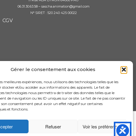
11 Rue ADA BYRON 64000 PAU
06.31.30.63.58 – sascha.animation@gmail.com
N° SIRET : 520 240 425 00022
CGV
Gérer le consentement aux cookies
les meilleures expériences, nous utilisons des technologies telles que les
 stocker et/ou accéder aux informations des appareils. Le fait de
ces technologies nous permettra de traiter des données telles que le
 de navigation ou les ID uniques sur ce site. Le fait de ne pas consentir
r son consentement peut avoir un effet négatif sur certaines
ques et fonctions.
 VIDEO |
cepter
Refuser
Voir les préférences