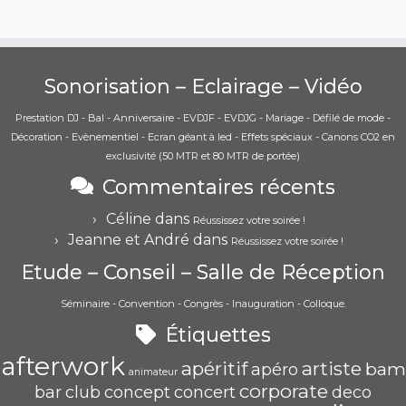
Sonorisation – Eclairage – Vidéo
Prestation DJ - Bal - Anniversaire - EVDJF - EVDJG - Mariage - Défilé de mode -
Décoration - Evènementiel - Ecran géant à led - Effets spéciaux - Canons CO2 en
exclusivité (50 MTR et 80 MTR de portée)
Commentaires récents
Céline
dans
Réussissez votre soirée !
Jeanne et André
dans
Réussissez votre soirée !
Etude – Conseil – Salle de Réception
Séminaire - Convention - Congrès - Inauguration - Colloque.
Étiquettes
afterwork
apéritif
artiste
bam
apéro
animateur
corporate
bar
club
concept
concert
deco