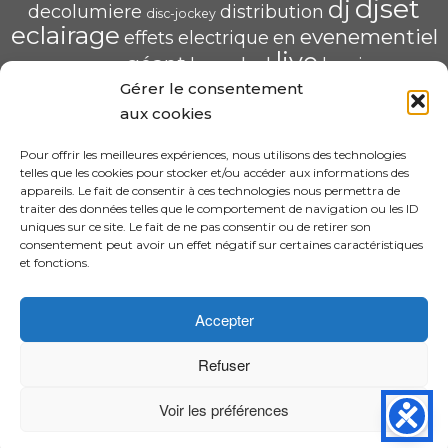
djset
dj
decolumiere
distribution
disc-jockey
eclairage
evenementiel
effets
electrique
en
live
géant
led
groupe
haug
lumiere
mix
mariage
Gérer le consentement
mise
POP U L'AIR
radio
pau
qualité
soirée
scène
aux cookies
saschahaug
sascha
scenique
sonorisation
écran
video
structure
spécialiste
Pour offrir les meilleures expériences, nous utilisons des technologies
telles que les cookies pour stocker et/ou accéder aux informations des
HAUG Sascha Animation
appareils. Le fait de consentir à ces technologies nous permettra de
traiter des données telles que le comportement de navigation ou les ID
11 Rue ADA BYRON 64000 PAU
uniques sur ce site. Le fait de ne pas consentir ou de retirer son
06.31.30.63.58 – sascha.animation@gmail.com
consentement peut avoir un effet négatif sur certaines caractéristiques
N° SIRET : 520 240 425 00022
et fonctions.
CGV
Accepter
Refuser
·
© 2026 Design By Sascha HAUG Animation
DJ Sascha Haug à PAU 64 | Mariage et évènement de qualité |
Voir les préférences
SONORISATION | ECLAIRAGE | VIDEO | PRESTATION DJ
·