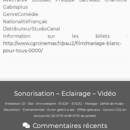
Gabrisplus
Genre
Comédie
Nationalité
Français
Distributeur
StudioCanal
Information sur les billets :
http://www.cgrcinemas.fr/pau2/film/mariage-blanc-
pour-tous-0000/
Sonorisation – Eclairage – Vidéo
Prestation DJ - Bal - Anniversaire - EVDJF - EVDJG - Mariage - Défilé de mode -
Décoration - Evènementiel - Ecran géant à led - Effets spéciaux - Canons CO2 en
exclusivité (50 MTR et 80 MTR de portée)
Commentaires récents