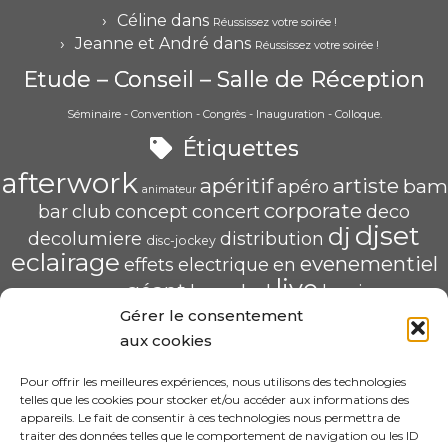
Céline
dans
Réussissez votre soirée !
Jeanne et André
dans
Réussissez votre soirée !
Etude – Conseil – Salle de Réception
Séminaire - Convention - Congrès - Inauguration - Colloque.
Étiquettes
afterwork
apéritif
artiste
bam
apéro
animateur
corporate
bar
club
concept
concert
deco
djset
dj
decolumiere
distribution
disc-jockey
eclairage
evenementiel
effets
electrique
en
live
géant
led
groupe
haug
lumiere
mix
mariage
Gérer le consentement
mise
POP U L'AIR
radio
pau
qualité
soirée
scène
aux cookies
saschahaug
sascha
scenique
sonorisation
écran
video
structure
spécialiste
Pour offrir les meilleures expériences, nous utilisons des technologies
telles que les cookies pour stocker et/ou accéder aux informations des
HAUG Sascha Animation
appareils. Le fait de consentir à ces technologies nous permettra de
traiter des données telles que le comportement de navigation ou les ID
11 Rue ADA BYRON 64000 PAU