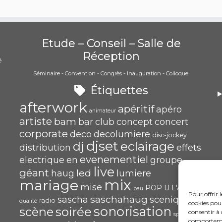
Etude – Conseil – Salle de
Réception
é
Séminaire - Convention - Congrès - Inauguration - Colloque.
)
Étiquettes
afterwork
apéritif
apéro
animateur
artiste
bam
bar
club
concept
concert
corporate
deco
decolumiere
disc-jockey
djset
eclairage
dj
distribution
effets
evenementiel
electrique
en
groupe
live
géant
led
haug
lumiere
mix
mariage
mise
POP U L'AIR
pau
Pour offrir 
saschahaug
sascha
scenique
radio
qualité
cookies pour
sonorisation
soirée
scène
consentir à 
spécialiste
comportement