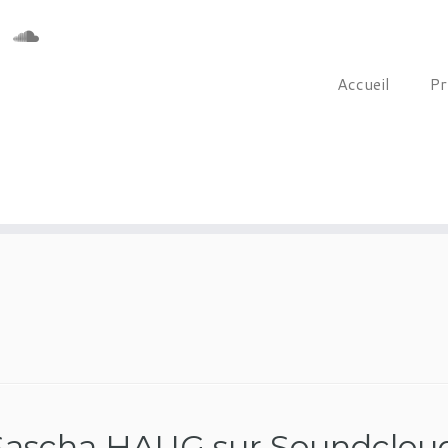
Accueil
Pr
 Sascha HAUG sur Soundclou