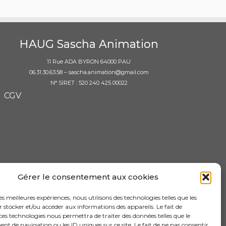
HAUG Sascha Animation
11 Rue ADA BYRON 64000 PAU
06.31.30.63.58 – sascha.animation@gmail.com
N° SIRET : 520 240 425 00022
CGV
Gérer le consentement aux cookies
les meilleures expériences, nous utilisons des technologies telles que les
 stocker et/ou accéder aux informations des appareils. Le fait de
ces technologies nous permettra de traiter des données telles que le
 de navigation ou les ID uniques sur ce site. Le fait de ne pas consentir