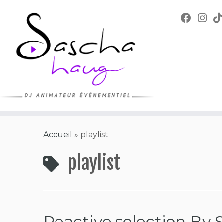
Skip
to
content
Accueil
»
playlist
playlist
Reactive selection By