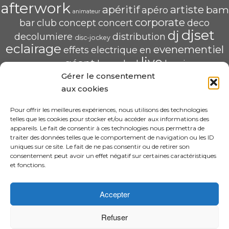
afterwork
apéritif
artiste
bam
apéro
animateur
corporate
bar
club
concept
concert
deco
djset
dj
decolumiere
distribution
disc-jockey
eclairage
evenementiel
effets
electrique
en
live
géant
led
groupe
haug
lumiere
mix
mariage
Gérer le consentement
mise
POP U L'AIR
radio
pau
qualité
soirée
scène
aux cookies
saschahaug
sascha
scenique
sonorisation
écran
video
structure
spécialiste
Pour offrir les meilleures expériences, nous utilisons des technologies
telles que les cookies pour stocker et/ou accéder aux informations des
HAUG Sascha Animation
appareils. Le fait de consentir à ces technologies nous permettra de
traiter des données telles que le comportement de navigation ou les ID
11 Rue ADA BYRON 64000 PAU
uniques sur ce site. Le fait de ne pas consentir ou de retirer son
06.31.30.63.58 – sascha.animation@gmail.com
consentement peut avoir un effet négatif sur certaines caractéristiques
N° SIRET : 520 240 425 00022
et fonctions.
CGV
Accepter
Refuser
·
© 2026 Design By Sascha HAUG Animation