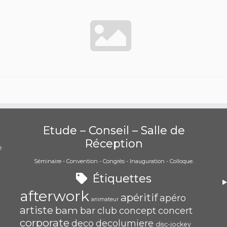
Etude – Conseil – Salle de
Réception
é
Séminaire - Convention - Congrès - Inauguration - Colloque.
)
Étiquettes
afterwork
apéritif
apéro
animateur
artiste
bam
bar
club
concept
concert
corporate
deco
decolumiere
disc-jockey