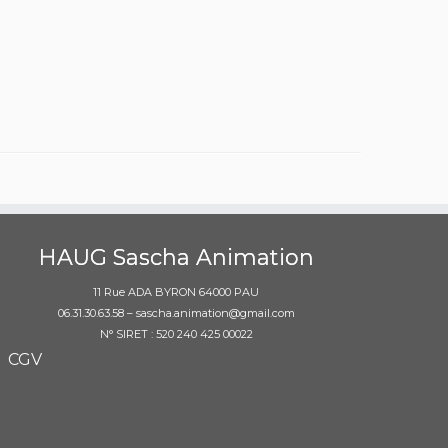
HAUG Sascha Animation
11 Rue ADA BYRON 64000 PAU
06.31.30.63.58 – sascha.animation@gmail.com
N° SIRET : 520 240 425 00022
CGV