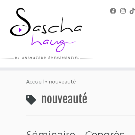
Skip
to
content
Accueil
»
nouveauté
nouveauté
Séminaire – Congrès