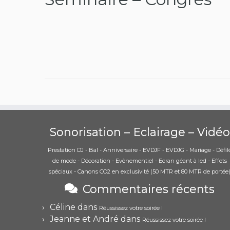
Sonorisation – Eclairage – Vidéo
Prestation DJ - Bal - Anniversaire - EVDJF - EVDJG - Mariage - Défil
de mode - Décoration - Evènementiel - Ecran géant à led - Effets
spéciaux - Canons CO2 en exclusivité (50 MTR et 80 MTR de portée
Commentaires récents
Céline
dans
Réussissez votre soirée !
Jeanne et André
dans
Réussissez votre soirée !