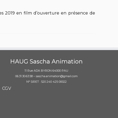
es 2019 en film d’ouverture en présence de
HAUG Sascha Animation
11 Rue ADA BYRON 64000 PAU
06.31.30.63.58 – sascha.animation@gmail.com
N° SIRET : 520 240 425 00022
CGV