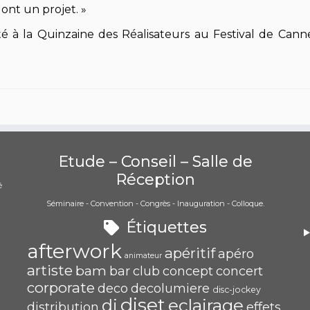
ont un projet. »
é à la Quinzaine des Réalisateurs au Festival de Cann
Etude – Conseil – Salle de
Réception
é
Séminaire - Convention - Congrès - Inauguration - Colloque.
)
Étiquettes
afterwork
apéritif
apéro
animateur
artiste
bam
bar
club
concept
concert
corporate
deco
decolumiere
disc-jockey
djset
eclairage
dj
distribution
effets