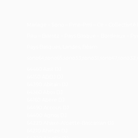
Mariage – Sono – Pme-Pmi – Ce – Collectivité 
Pau – Biarritz – Pays Basque – Bordeaux – Pyr
Pays Basques, Landes, Béarn
sono64,sono65,sono33,sono31,sono47,sono32,
64460 Aast DJ
64150 ADDJ DJ
64390 Abitain DJ
64360 Abos DJ
64160 Abère DJ
64490 Accous DJ
64400 Agnos DJ
64220 Ahaxe-Alciette-Bascassan DJ
64210 Ahetze DJ