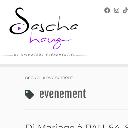
Skip
to
content
Accueil
»
evenement
evenement
Dj Mariage à PAU-64, 