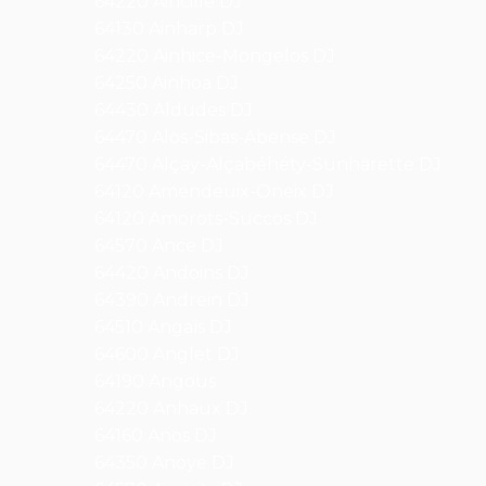
64220 Aincille DJ
64130 Ainharp DJ
64220 Ainhice-Mongelos DJ
64250 Ainhoa DJ
64430 Aldudes DJ
64470 Alos-Sibas-Abense DJ
64470 Alçay-Alçabéhéty-Sunharette DJ
64120 Amendeuix-Oneix DJ
64120 Amorots-Succos DJ
64570 Ance DJ
64420 Andoins DJ
64390 Andrein DJ
64510 Angaïs DJ
64600 Anglet DJ
64190 Angous
64220 Anhaux DJ
64160 Anos DJ
64350 Anoye DJ