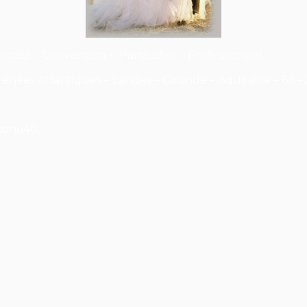
locale – Convention – Particulier – Professionnel
énées Atlantiques – Landes – Gironde – Aquitaine – 64 – 3
sono40,