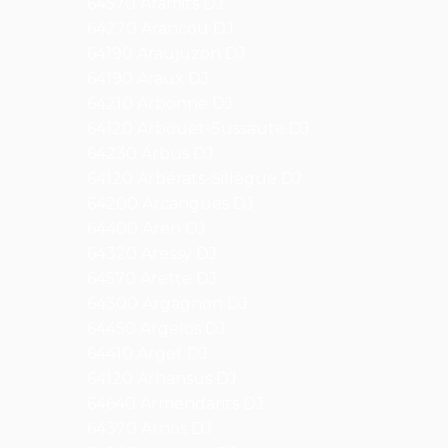
64570 Aramits DJ
64270 Arancou DJ
64190 Araujuzon DJ
64190 Araux DJ
64210 Arbonne DJ
64120 Arbouet-Sussaute DJ
64230 Arbus DJ
64120 Arbérats-Sillègue DJ
64200 Arcangues DJ
64400 Aren DJ
64320 Aressy DJ
64570 Arette DJ
64300 Argagnon DJ
64450 Argelos DJ
64410 Arget DJ
64120 Arhansus DJ
64640 Armendarits DJ
64370 Arnos DJ