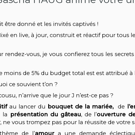
t être donné et les invités captivés !
ixé en live, à jour, construit et réactif pour tous 
rendez-vous, je vous confierez tous les secrets s
 moins de 5% du budget total est est attribué à 
uoi ce souvient t’on ?
usu, n’arrive que le jour J n’est-ce pas ?
tif
au lancer du
bouquet de la mariée,
de
l’
à la
présentation du gâteau
, de l’
ouverture d
r
, ne vous trompez pas pour la réussite de votre s
 thème de l’
amour
a une demande éclectiqu