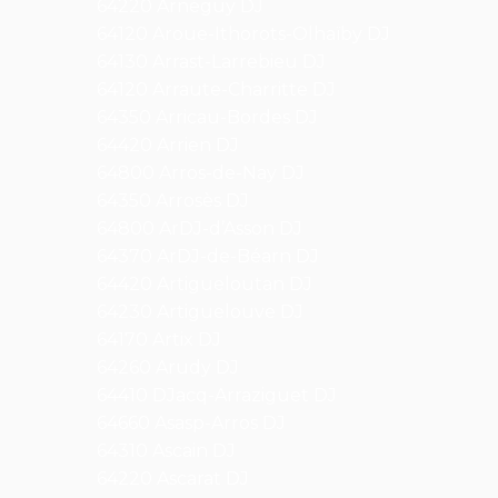
64220 Arnéguy DJ
64120 Aroue-Ithorots-Olhaïby DJ
64130 Arrast-Larrebieu DJ
64120 Arraute-Charritte DJ
64350 Arricau-Bordes DJ
64420 Arrien DJ
64800 Arros-de-Nay DJ
64350 Arrosès DJ
64800 ArDJ-d’Asson DJ
64370 ArDJ-de-Béarn DJ
64420 Artigueloutan DJ
64230 Artiguelouve DJ
64170 Artix DJ
64260 Arudy DJ
64410 DJacq-Arraziguet DJ
64660 Asasp-Arros DJ
64310 Ascain DJ
64220 Ascarat DJ