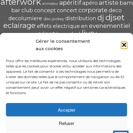
afterwork
apéritif
artiste
bam
apéro
animateur
corporate
bar
club
concept
concert
deco
djset
dj
decolumiere
distribution
disc-jockey
eclairage
evenementiel
effets
electrique
en
live
géant
led
groupe
haug
lumiere
mix
mariage
Gérer le consentement
mise
POP U L'AIR
radio
pau
qualité
soirée
scène
aux cookies
saschahaug
sascha
scenique
sonorisation
écran
video
structure
spécialiste
Pour offrir les meilleures expériences, nous utilisons des technologies
telles que les cookies pour stocker et/ou accéder aux informations des
HAUG Sascha Animation
appareils. Le fait de consentir à ces technologies nous permettra de
traiter des données telles que le comportement de navigation ou les ID
11 Rue ADA BYRON 64000 PAU
uniques sur ce site. Le fait de ne pas consentir ou de retirer son
06.31.30.63.58 – sascha.animation@gmail.com
consentement peut avoir un effet négatif sur certaines caractéristiques
N° SIRET : 520 240 425 00022
et fonctions.
CGV
Accepter
Refuser
·
© 2026 Design By Sascha HAUG Animation
DJ Sascha Haug à PAU 64 | Mariage et évènement de qualité |