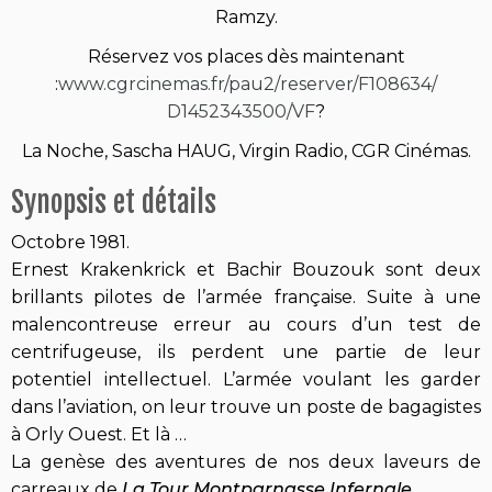
Ramzy.
Réservez vos places dès maintenant
:
www.cgrcinemas.fr/pau2/
reserver/F108634/
D1452343500/VF
?
La Noche, Sascha HAUG, Virgin Radio, CGR Cinémas.
Synopsis et détails
Octobre 1981.
Ernest Krakenkrick et Bachir Bouzouk sont deux
brillants pilotes de l’armée française. Suite à une
malencontreuse erreur au cours d’un test de
centrifugeuse, ils perdent une partie de leur
potentiel intellectuel. L’armée voulant les garder
dans l’aviation, on leur trouve un poste de bagagistes
à Orly Ouest. Et là …
La genèse des aventures de nos deux laveurs de
carreaux de
La Tour Montparnasse Infernale
.