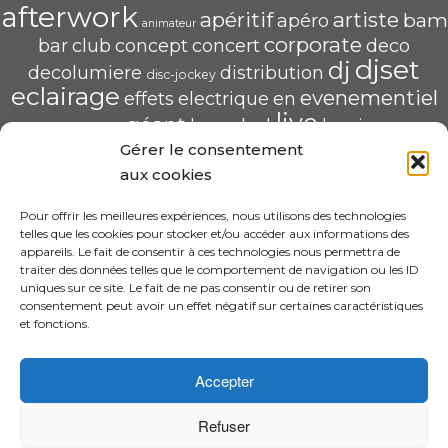
afterwork
apéritif
artiste
bam
apéro
animateur
corporate
bar
club
concept
concert
deco
djset
dj
decolumiere
distribution
disc-jockey
eclairage
evenementiel
effets
electrique
en
live
géant
led
groupe
haug
lumiere
mix
mariage
Gérer le consentement
mise
POP U L'AIR
radio
pau
qualité
soirée
scène
aux cookies
saschahaug
sascha
scenique
sonorisation
écran
video
structure
spécialiste
Pour offrir les meilleures expériences, nous utilisons des technologies
telles que les cookies pour stocker et/ou accéder aux informations des
HAUG Sascha Animation
appareils. Le fait de consentir à ces technologies nous permettra de
traiter des données telles que le comportement de navigation ou les ID
11 Rue ADA BYRON 64000 PAU
uniques sur ce site. Le fait de ne pas consentir ou de retirer son
06.31.30.63.58 – sascha.animation@gmail.com
consentement peut avoir un effet négatif sur certaines caractéristiques
N° SIRET : 520 240 425 00022
et fonctions.
CGV
Accepter
Refuser
·
© 2026 Design By Sascha HAUG Animation