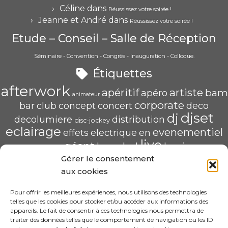
Céline
dans
Réussissez votre soirée !
Jeanne et André
dans
Réussissez votre soirée !
Etude – Conseil – Salle de Réception
Séminaire - Convention - Congrès - Inauguration - Colloque.
Étiquettes
afterwork
apéritif
artiste
bam
apéro
animateur
corporate
bar
club
concept
concert
deco
djset
dj
decolumiere
distribution
disc-jockey
eclairage
evenementiel
effets
electrique
en
live
géant
led
groupe
haug
lumiere
mix
mariage
Gérer le consentement
mise
POP U L'AIR
radio
pau
qualité
soirée
scène
aux cookies
saschahaug
sascha
scenique
sonorisation
écran
video
structure
spécialiste
Pour offrir les meilleures expériences, nous utilisons des technologies
telles que les cookies pour stocker et/ou accéder aux informations des
HAUG Sascha Animation
appareils. Le fait de consentir à ces technologies nous permettra de
traiter des données telles que le comportement de navigation ou les ID
11 Rue ADA BYRON 64000 PAU