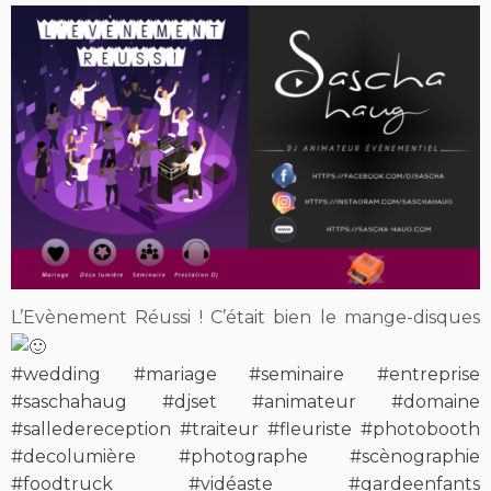
L’Evènement Réussi ! C’était bien le mange-disques
#wedding
#mariage
#seminaire
#entreprise
#saschahaug
#djset
#animateur
#domaine
#salledereception
#traiteur
#fleuriste
#photobooth
#decolumière
#photographe
#scènographie
#foodtruck
#vidéaste
#gardeenfants