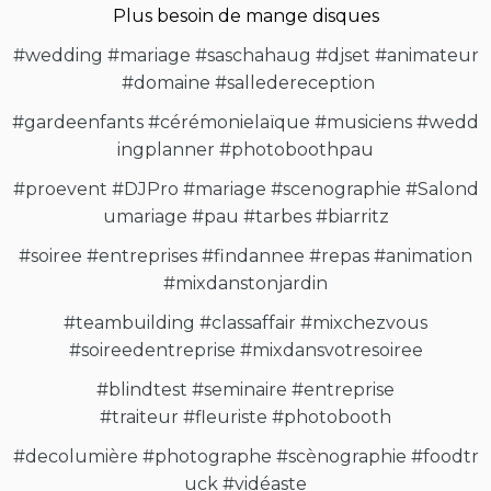
Plus besoin de mange disques
#wedding
#mariage
#saschahaug
#djset
#animateur
#domaine
#salledereception
#gardeenfants
#cérémonielaïque
#musiciens
#wedd
ingplanner
#photoboothpau
#proevent
#DJPro
#mariage
#scenographie
#Salond
umariage
#pau
#tarbes
#biarritz
#soiree
#entreprises
#findannee
#repas
#animation
#mixdanstonjardin
#teambuilding
#classaffair
#mixchezvous
#soireedentreprise
#mixdansvotresoiree
#blindtest
#seminaire
#entreprise
#traiteur
#fleuriste
#photobooth
#decolumière
#photographe
#scènographie
#foodtr
uck
#vidéaste