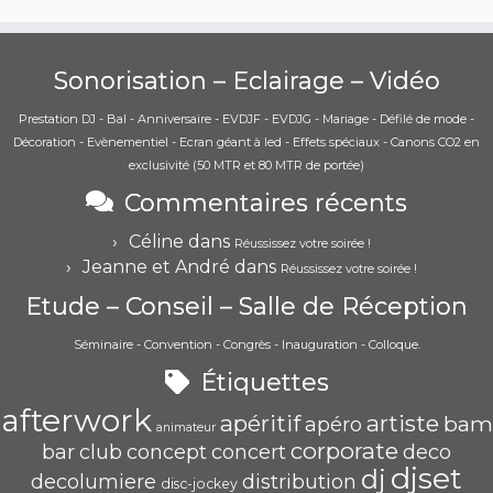
Sonorisation – Eclairage – Vidéo
Prestation DJ - Bal - Anniversaire - EVDJF - EVDJG - Mariage - Défilé de mode -
Décoration - Evènementiel - Ecran géant à led - Effets spéciaux - Canons CO2 en
exclusivité (50 MTR et 80 MTR de portée)
Commentaires récents
Céline
dans
Réussissez votre soirée !
Jeanne et André
dans
Réussissez votre soirée !
Etude – Conseil – Salle de Réception
Séminaire - Convention - Congrès - Inauguration - Colloque.
Étiquettes
afterwork
apéritif
artiste
bam
apéro
animateur
corporate
bar
club
concept
concert
deco
djset
dj
decolumiere
distribution
disc-jockey