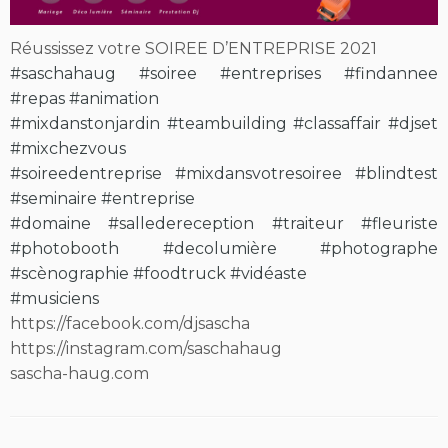
Réussissez votre SOIREE D’ENTREPRISE 2021
#saschahaug
#soiree
#entreprises
#findannee
#repas
#animation
#mixdanstonjardin
#teambuilding
#classaffair
#djset
#mixchezvous
#soireedentreprise
#mixdansvotresoiree
#blindtest
#seminaire
#entreprise
#domaine
#salledereception
#traiteur
#fleuriste
#photobooth
#decolumière
#photographe
#scènographie
#foodtruck
#vidéaste
#musiciens
https://facebook.com/djsascha
https://instagram.com/saschahaug
sascha-haug.com