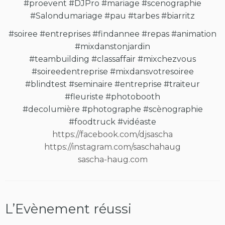
#proevent
#DJPro
#mariage
#scenographie
#Salondumariage
#pau
#tarbes
#biarritz
#soiree
#entreprises
#findannee
#repas
#animation
#mixdanstonjardin
#teambuilding
#classaffair
#mixchezvous
#soireedentreprise
#mixdansvotresoiree
#blindtest
#seminaire
#entreprise
#traiteur
#fleuriste
#photobooth
#decolumière
#photographe
#scènographie
#foodtruck
#vidéaste
https://facebook.com/djsascha
https://instagram.com/saschahaug
sascha-haug.com
L’Evènement réussi