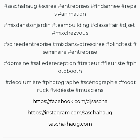
#saschahaug
#soiree
#entreprises
#findannee
#repa
s
#animation
#mixdanstonjardin
#teambuilding
#classaffair
#djset
#mixchezvous
#soireedentreprise
#mixdansvotresoiree
#blindtest
#
seminaire
#entreprise
#domaine
#salledereception
#traiteur
#fleuriste
#ph
otobooth
#decolumière
#photographe
#scènographie
#foodt
ruck
#vidéaste
#musiciens
https://facebook.com/djsascha
https://instagram.com/saschahaug
sascha-haug.com