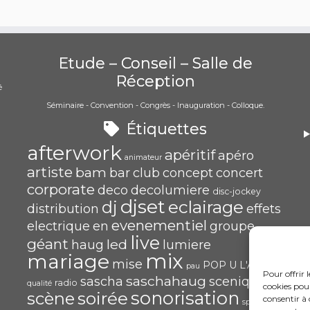
Etude – Conseil – Salle de
Réception
é
Séminaire - Convention - Congrès - Inauguration - Colloque.
)
Étiquettes
afterwork
apéritif
apéro
animateur
artiste
bam
bar
club
concept
concert
corporate
deco
decolumiere
disc-jockey
djset
eclairage
dj
distribution
effets
evenementiel
electrique
en
groupe
live
géant
led
haug
lumiere
mix
mariage
mise
POP U L'AIR
pau
Pour offrir 
saschahaug
sascha
scenique
radio
qualité
cookies pour
sonorisation
soirée
scène
consentir à 
spécialiste