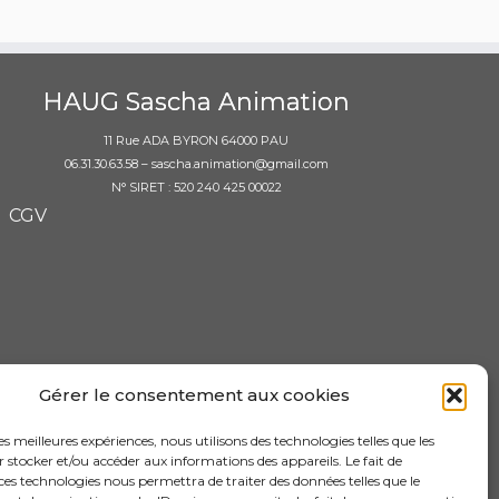
HAUG Sascha Animation
11 Rue ADA BYRON 64000 PAU
06.31.30.63.58 – sascha.animation@gmail.com
N° SIRET : 520 240 425 00022
CGV
Gérer le consentement aux cookies
les meilleures expériences, nous utilisons des technologies telles que les
 stocker et/ou accéder aux informations des appareils. Le fait de
ces technologies nous permettra de traiter des données telles que le