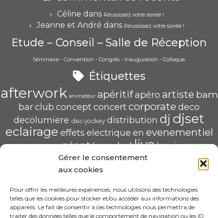
Céline
dans
Réussissez votre soirée !
Jeanne et André
dans
Réussissez votre soirée !
Etude – Conseil – Salle de Réception
Séminaire - Convention - Congrès - Inauguration - Colloque.
Étiquettes
afterwork
apéritif
artiste
bam
apéro
animateur
corporate
bar
club
concept
concert
deco
djset
dj
decolumiere
distribution
disc-jockey
eclairage
evenementiel
effets
electrique
en
live
géant
led
groupe
haug
lumiere
mix
mariage
Gérer le consentement
mise
POP U L'AIR
radio
pau
qualité
soirée
scène
aux cookies
saschahaug
sascha
scenique
sonorisation
écran
video
structure
spécialiste
Pour offrir les meilleures expériences, nous utilisons des technologies
telles que les cookies pour stocker et/ou accéder aux informations des
HAUG Sascha Animation
appareils. Le fait de consentir à ces technologies nous permettra de
traiter des données telles que le comportement de navigation ou les ID