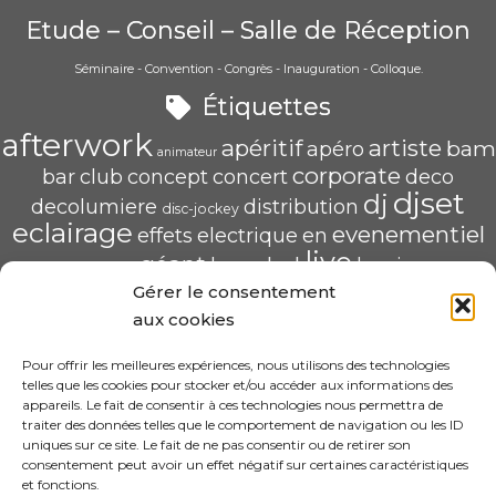
Etude – Conseil – Salle de Réception
Séminaire - Convention - Congrès - Inauguration - Colloque.
Étiquettes
afterwork
apéritif
artiste
bam
apéro
animateur
corporate
bar
club
concept
concert
deco
djset
dj
decolumiere
distribution
disc-jockey
eclairage
evenementiel
effets
electrique
en
live
géant
led
groupe
haug
lumiere
mix
mariage
Gérer le consentement
mise
POP U L'AIR
radio
pau
qualité
soirée
scène
aux cookies
saschahaug
sascha
scenique
sonorisation
écran
video
structure
spécialiste
Pour offrir les meilleures expériences, nous utilisons des technologies
telles que les cookies pour stocker et/ou accéder aux informations des
HAUG Sascha Animation
appareils. Le fait de consentir à ces technologies nous permettra de
traiter des données telles que le comportement de navigation ou les ID
11 Rue ADA BYRON 64000 PAU
uniques sur ce site. Le fait de ne pas consentir ou de retirer son
06.31.30.63.58 – sascha.animation@gmail.com
consentement peut avoir un effet négatif sur certaines caractéristiques
N° SIRET : 520 240 425 00022
et fonctions.