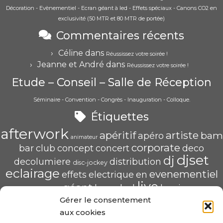
Décoration - Evènementiel - Ecran géant à led - Effets spéciaux - Canons CO2 en
exclusivité (50 MTR et 80 MTR de portée)
Commentaires récents
Céline
dans
Réussissez votre soirée !
Jeanne et André
dans
Réussissez votre soirée !
Etude – Conseil – Salle de Réception
Séminaire - Convention - Congrès - Inauguration - Colloque.
Étiquettes
afterwork
apéritif
artiste
bam
apéro
animateur
corporate
bar
club
concept
concert
deco
djset
dj
decolumiere
distribution
disc-jockey
eclairage
evenementiel
effets
electrique
en
live
géant
led
groupe
haug
lumiere
mix
mariage
Gérer le consentement
mise
POP U L'AIR
radio
pau
qualité
soirée
scène
aux cookies
saschahaug
sascha
scenique