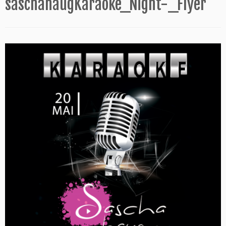
saschahaugKaraoke_Night-_Flyer