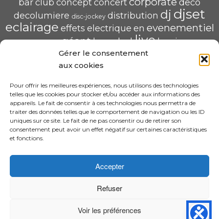
corporate
bar
club
concept
concert
deco
djset
dj
decolumiere
distribution
disc-jockey
eclairage
evenementiel
effets
electrique
en
live
géant
led
groupe
haug
lumiere
mix
mariage
Gérer le consentement
mise
POP U L'AIR
radio
pau
qualité
soirée
scène
aux cookies
saschahaug
sascha
scenique
sonorisation
écran
video
structure
spécialiste
Pour offrir les meilleures expériences, nous utilisons des technologies
telles que les cookies pour stocker et/ou accéder aux informations des
HAUG Sascha Animation
appareils. Le fait de consentir à ces technologies nous permettra de
traiter des données telles que le comportement de navigation ou les ID
11 Rue ADA BYRON 64000 PAU
uniques sur ce site. Le fait de ne pas consentir ou de retirer son
06.31.30.63.58 – sascha.animation@gmail.com
consentement peut avoir un effet négatif sur certaines caractéristiques
N° SIRET : 520 240 425 00022
et fonctions.
CGV
Accepter
Refuser
·
© 2026 Design By Sascha HAUG Animation
DJ Sascha Haug à PAU 64 | Mariage et évènement de qualité |
Voir les préférences
SONORISATION | ECLAIRAGE | VIDEO | PRESTATION DJ