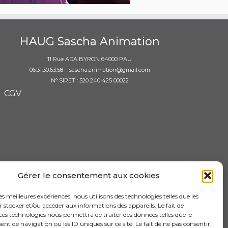
HAUG Sascha Animation
11 Rue ADA BYRON 64000 PAU
06.31.30.63.58 – sascha.animation@gmail.com
N° SIRET : 520 240 425 00022
CGV
Gérer le consentement aux cookies
les meilleures expériences, nous utilisons des technologies telles que les
 stocker et/ou accéder aux informations des appareils. Le fait de
ces technologies nous permettra de traiter des données telles que le
 de navigation ou les ID uniques sur ce site. Le fait de ne pas consentir