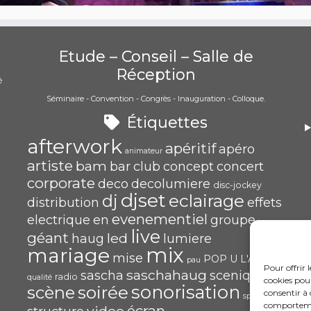
Etude – Conseil – Salle de
Réception
é
Séminaire - Convention - Congrès - Inauguration - Colloque.
)
Étiquettes
afterwork
apéritif
apéro
animateur
artiste
bam
bar
club
concept
concert
corporate
deco
decolumiere
disc-jockey
djset
eclairage
dj
distribution
effets
evenementiel
electrique
en
groupe
live
géant
led
haug
lumiere
mix
mariage
mise
POP U L'AIR
pau
Pour offrir 
saschahaug
sascha
scenique
radio
qualité
cookies pour
sonorisation
soirée
scène
consentir à 
spécialiste
comportement
écran